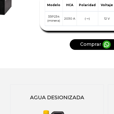
Modelo
HCA
Polaridad
Voltaje
33P234
2030 A
(-+)
12 V
(minera)
Comprar
AGUA DESIONIZADA