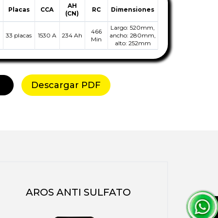
AH
Placas
CCA
RC
Dimensiones
(CN)
Largo:
520
mm,
466
33 placas
1530 A
234 Ah
ancho:
280
mm,
Min
alto:
252
mm
Descargar PDF
AROS ANTI SULFATO