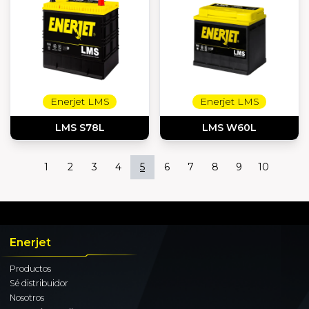
Enerjet LMS
Enerjet LMS
LMS S78L
LMS W60L
1
2
3
4
5
6
7
8
9
10
Enerjet
Productos
Sé distribuidor
Nosotros