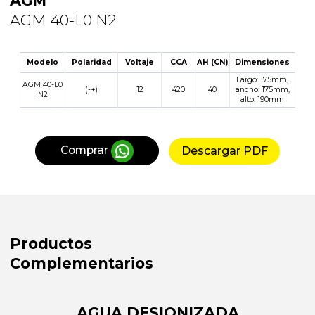
AGM
AGM 40-L0 N2
Modelo
Polaridad
Voltaje
CCA
AH (CN)
Dimensiones
Largo:
175
mm,
AGM 40-L0
(-+)
12
420
40
ancho:
175
mm,
N2
alto:
190
mm
Comprar
Descargar PDF
Productos
Complementarios
AGUA DESIONIZADA