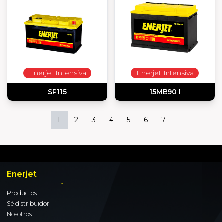
Enerjet Intensiva
Enerjet Intensiva
SP115
15MB90 I
1
2
3
4
5
6
7
Enerjet
Productos
Sé distribuidor
Nosotros