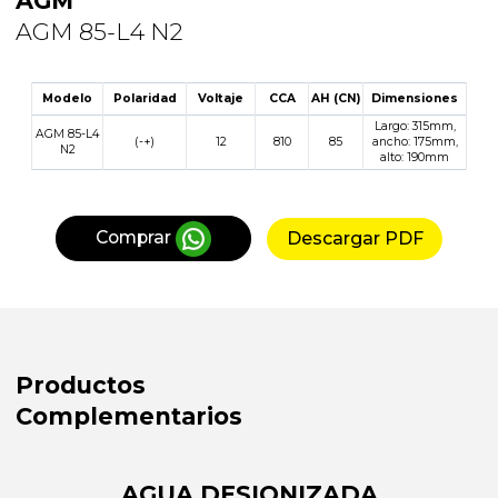
AGM
AGM 85-L4 N2
Modelo
Polaridad
Voltaje
CCA
AH (CN)
Dimensiones
Largo:
315
mm,
AGM 85-L4
(-+)
12
810
85
ancho:
175
mm,
N2
alto:
190
mm
Comprar
Descargar PDF
Productos
Complementarios
AGUA DESIONIZADA