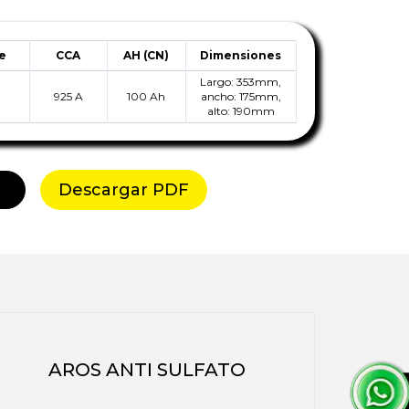
je
CCA
AH (CN)
Dimensiones
Largo:
353
mm,
925 A
100 Ah
ancho:
175
mm,
alto:
190
mm
Descargar PDF
AROS ANTI SULFATO