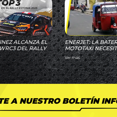
NEZ ALCANZA EL
ENERJET: LA BATE
 WRC3 DEL RALLY
MOTOTAXI NECESI
Ver más
TE A NUESTRO BOLETÍN IN