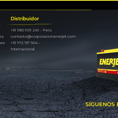
Distribuidor
+51 985 909 249 - Perú
es
contacto@corporacionenerjet.com
nes
+51 972 157 504 -
Internacional
SÍGUENOS 